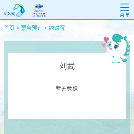
菜 单
首页
>
票务预订
>
约讲解
刘武
暂无数据