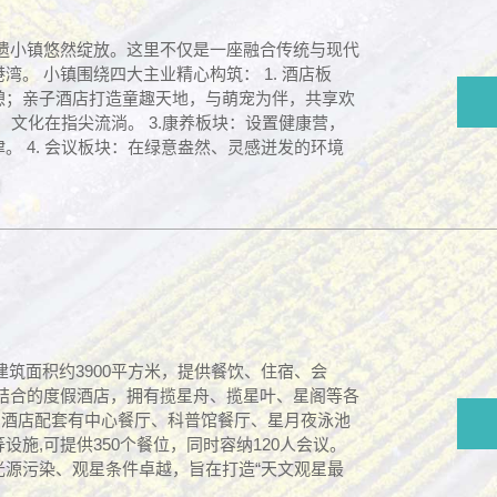
遗小镇悠然绽放。这里不仅是一座融合传统与现代
。 小镇围绕四大主业精心构筑： 1. 酒店板
憩；亲子酒店打造童趣天地，与萌宠为伴，共享欢
，文化在指尖流淌。 3.康养板块：设置健康营，
 4. 会议板块：在绿意盎然、灵感迸发的环境
亩，建筑面积约3900平方米，提供餐饮、住宿、会
结合的度假酒店，拥有揽星舟、揽星叶、星阁等各
位。酒店配套有中心餐厅、科普馆餐厅、星月夜泳池
施,可提供350个餐位，同时容纳120人会议。
源污染、观星条件卓越，旨在打造“天文观星最