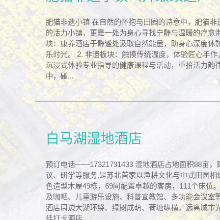
肥猫非遗小镇 在自然的怀抱与田园的诗意中，肥猫非
的活力小镇，更是一处为身心寻找宁静与温暖的疗愈港湾
块：康养酒店于静谧处汲取自然能量，助身心深度休
乐时光。 2. 非遗板块：触摸传统温度，体验匠心手作
沉浸式体验专业指导的健康课程与活动，重拾活力韵律。
中，碰...
白马湖湿地酒店
预订电话——17321791433 湿地酒店占地面积88
议、研学等服务,是苏北首家以渔耕文化与中式田园相
色造型木屋49栋，69间配置卓越的客房，111个床
及咖吧、儿童游乐设施、科普宣教馆、多功能会议室等设
酒店周边大湖环绕、绿树成萌、荷塘纵横，远离城市光
佳打卡酒店...