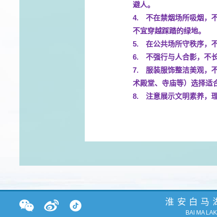
避人。
4.
不在禁烟场所吸烟，
不宜穿越踩踏的绿地。
5.
在公共场所守秩序，
6.
不强行与人合影，不
7.
服装服饰整洁美观，
术殿堂、寺庙等）选择适
8.
注意展示文明素养，
淮安白马
BAI MA LA