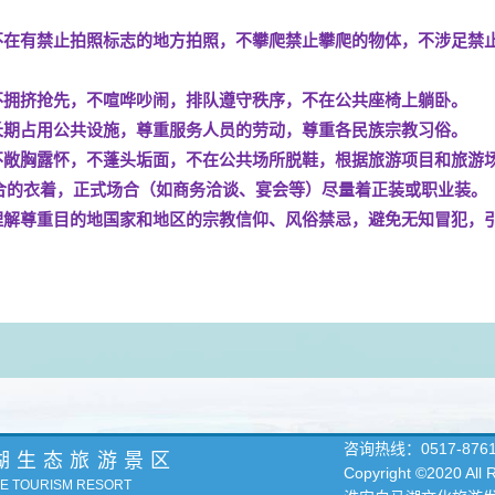
不在有禁止拍照标志的地方拍照，不攀爬禁止攀爬的物体，不涉足禁
不拥挤抢先，不喧哗吵闹，排队遵守秩序，不在公共座椅上躺卧。
长期占用公共设施，尊重服务人员的劳动，尊重各民族宗教习俗。
不敞胸露怀，不蓬头垢面，不在公共场所脱鞋，根据旅游项目和旅游
合的衣着，正式场合（如商务洽谈、宴会等）尽量着正装或职业装。
理解尊重目的地国家和地区的宗教信仰、风俗禁忌，避免无知冒犯，
咨询热线：
0517-876
湖生态旅游景区
Copyright ©2020 All
KE TOURISM RESORT