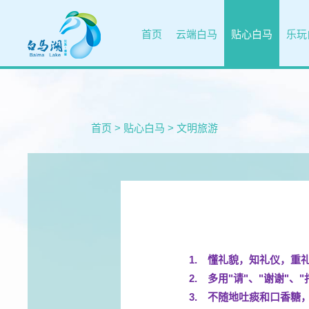
首页
云端白马
贴心白马
乐玩
首页
>
贴心白马
>
文明旅游
1.
懂礼貌，知礼仪，重
2.
多用"请"、"谢谢"、
3.
不随地吐痰和口香糖