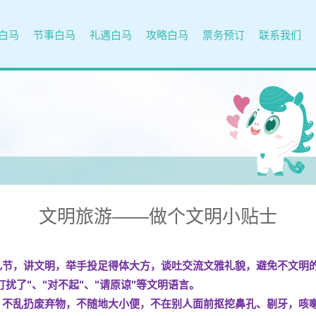
白马
节事白马
礼遇白马
攻略白马
票务预订
联系我们
文明旅游——做个文明小贴士
礼节，讲文明，举手投足得体大方，谈吐交流文雅礼貌，避免不文明
"打扰了"、"对不起"、"请原谅"等文明语言。
，不乱扔废弃物，不随地大小便，不在别人面前抠挖鼻孔、剔牙，咳